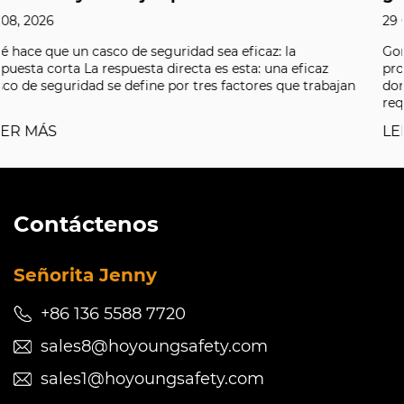
29 07, 2026
la
Gorras de seguridad ligeras y transpirables. son
 eficaz
protectores diseñados para entornos de bajo im
que trabajan
donde no es necesario un casco completo pero 
requiere protecc...
LEER MÁS
Contáctenos
Señorita Jenny
+86 136 5588 7720
sales8@hoyoungsafety.com
sales1@hoyoungsafety.com