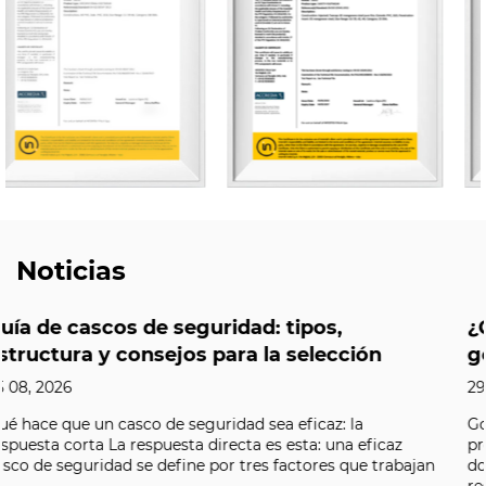
Noticias
,
¿Qué hace que valga la pena elegir
cción
gorras de seguridad ligeras y tran
29 07, 2026
: la
Gorras de seguridad ligeras y transpirables. s
una eficaz
protectores diseñados para entornos de bajo
s que trabajan
donde no es necesario un casco completo per